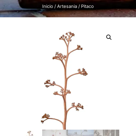
Inicio
/
Artesania
/ Pitaco