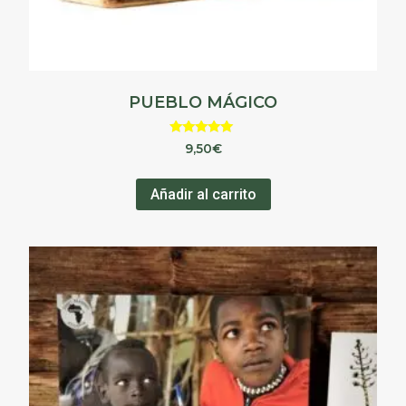
PUEBLO MÁGICO
Valorado en
9,50
€
5.00
de 5
Añadir al carrito