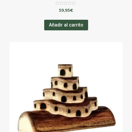
Valorado
59,95
€
en
0
de
Añadir al carrito
5