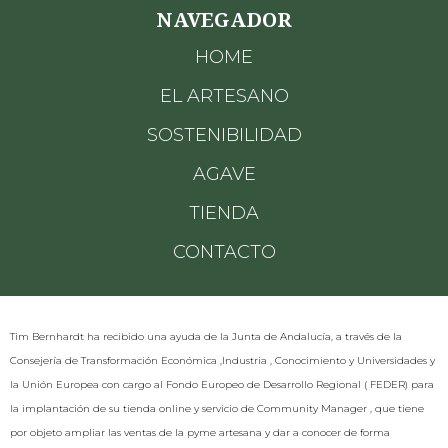
NAVEGADOR
HOME
EL ARTESANO
SOSTENIBILIDAD
AGAVE
TIENDA
CONTACTO
Tim Bernhardt ha recibido una ayuda de la Junta de Andalucía, a través de la
Consejería de Transformación Económica ,Industria , Conocimiento y Universidades y
la Unión Europea con cargo al Fondo Europeo de Desarrollo Regional ( FEDER) para
la implantación de su tienda online y servicio de Community Manager , que tiene
por objeto ampliar las ventas de la pyme artesana y dar a conocer de forma