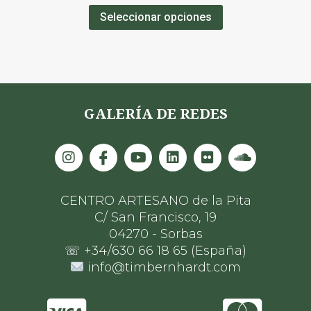
de
Seleccionar opciones
5
GALERÍA DE REDES
CENTRO ARTESANO de la Pita
C/ San Francisco, 19
04270 - Sorbas
☏ +34/630 66 18 65 (España)
info@timbernhardt.com