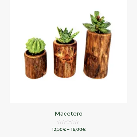
Macetero
Valorado
12,50
€
–
16,00
€
en
0