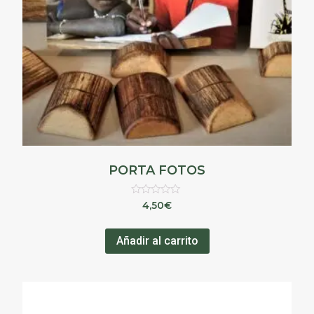
PORTA FOTOS
Valorado
4,50
€
en
0
de
Añadir al carrito
5